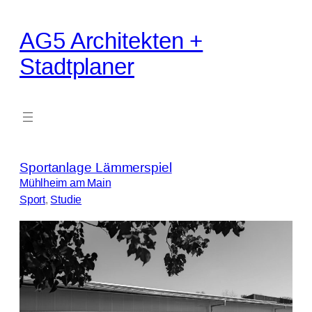
Zum
Inhalt
AG5 Architekten +
springen
Stadtplaner
Sportanlage Lämmerspiel
Mühlheim am Main
Sport
, 
Studie