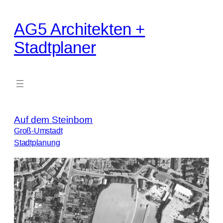
Zum
Inhalt
AG5 Architekten +
springen
Stadtplaner
Auf dem Steinborn
Groß-Umstadt
Stadtplanung