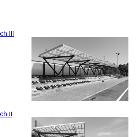
h III
h II